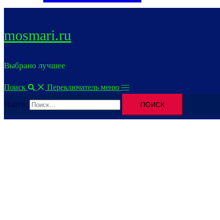
mosmari.ru
Выбрано лучшее
Поиск
Переключатель меню
Найти: