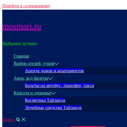
Перейти к содержимому
mosmari.ru
Выбрано лучшее
Главная
Выбор отелей, туров
Аренда домов и апартаментов
Авиа, ж/д билеты
Билеты на автобус, трансфер, такси
Красота и здоровье
Косметика Тайланда
Лечебные средства Тайланда
Поиск